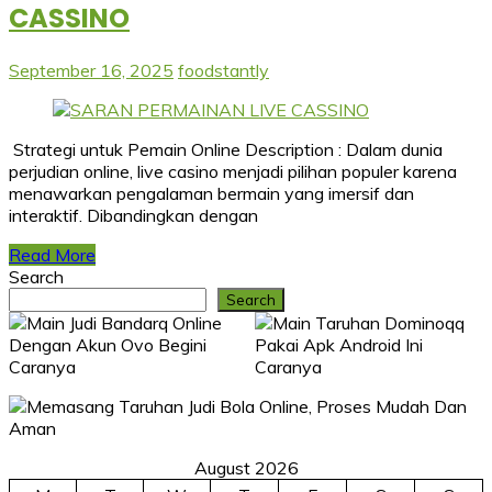
CASSINO
September 16, 2025
foodstantly
Strategi untuk Pemain Online Description : Dalam dunia
perjudian online, live casino menjadi pilihan populer karena
menawarkan pengalaman bermain yang imersif dan
interaktif. Dibandingkan dengan
Read More
Search
Search
August 2026