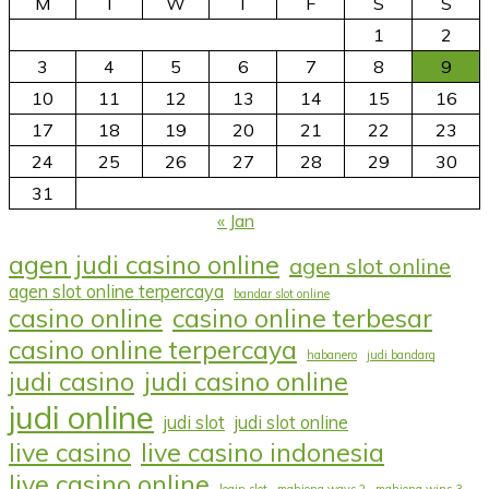
M
T
W
T
F
S
S
1
2
3
4
5
6
7
8
9
10
11
12
13
14
15
16
17
18
19
20
21
22
23
24
25
26
27
28
29
30
31
« Jan
agen judi casino online
agen slot online
agen slot online terpercaya
bandar slot online
casino online
casino online terbesar
casino online terpercaya
habanero
judi bandarq
judi casino
judi casino online
judi online
judi slot
judi slot online
live casino
live casino indonesia
live casino online